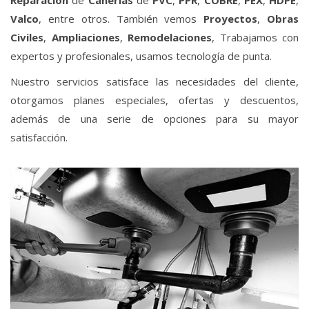
Reparación
de
Cañerías
de
PVC
,
PPR
,
COBRE
,
PEX
,
HDPE
,
Valco
, entre otros. También vemos
Proyectos
,
Obras
Civiles
,
Ampliaciones
,
Remodelaciones
, Trabajamos con
expertos y profesionales, usamos tecnología de punta.
Nuestro servicios satisface las necesidades del cliente,
otorgamos planes especiales, ofertas y descuentos,
además de una serie de opciones para su mayor
satisfacción.